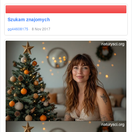
Szukam znajomych
gg44608175
·
8 Nov 2017