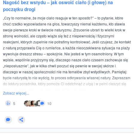
Nagość bez wstydu – jak oswoić ciało (i głowę) na
początku drogi
„Czy to normalne, że moje ciało reaguje w ten sposób?” – to pytanie, które
choć rzadko wypowiadane na głos, towarzyszy niemal każdemu, kto stawia
swoje pierwsze kroki w świecie naturyzmu. Zrzucenie ubrań to wielki krok w
stronę wolności, ale często wiąże się też z niepewnością i fizycznymi
reakcjami, których zupełnie nie potrafimy kontrolować. Jeśli czujesz, że kontakt
z naturą przyprawia Cię o rumieńce, a każda nieoczekiwana sytuacja na plaży
wywołuje dreszcz stresu – spokojnie. Nie jesteś w tym osamotniony. W tym
wpisie, wspólnie przyjrzymy się, dlaczego nasze ciało czasem zachowuje się
„nieposłusznie”, jak w kilka chwil poczuć się pewnie w swojej skórze i
dlaczego w naszej społeczności nie ma tematów zbyt wstydliwych. Pamiętaj:
bycie naturystą to nie wyścig, to proces odkrywania własnej natury. Zapraszam
do lektury poradnika, który pomoże Ci odetchnąć z ulgą i w pełni cieszyć się
słońcem, wiatrem i poczuciem całkowitej wolności.
Zobacz więcej...
L
5
10
👍