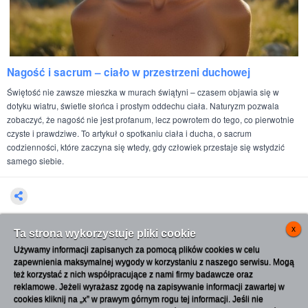
Nagość i sacrum – ciało w przestrzeni duchowej
Świętość nie zawsze mieszka w murach świątyni – czasem objawia się w
dotyku wiatru, świetle słońca i prostym oddechu ciała. Naturyzm pozwala
zobaczyć, że nagość nie jest profanum, lecz powrotem do tego, co pierwotnie
czyste i prawdziwe. To artykuł o spotkaniu ciała i ducha, o sacrum
codzienności, które zaczyna się wtedy, gdy człowiek przestaje się wstydzić
samego siebie.
x
Ta strona wykorzystuje pliki cookie
... lub przejdź do daty
ZAŁADUJ
Używamy informacji zapisanych za pomocą plików cookies w celu
publikacji:
WIĘCEJ
OK
Serwis poświęcony naturyzmowi i kulturze
zapewnienia maksymalnej wygody w korzystaniu z naszego serwisu. Mogą
nagości. Treści mają charakter społeczny i
też korzystać z nich współpracujące z nami firmy badawcze oraz
edukacyjny. Materiały mogą przedstawiać
reklamowe. Jeżeli wyrażasz zgodę na zapisywanie informacji zawartej w
osoby nagie w naturalnych sytuacjach
cookies kliknij na „x” w prawym górnym rogu tej informacji. Jeśli nie
wypoczynkowych i społecznych. Jeżeli taka
O nas
Regulamin
Polityka prywatności
Wygląd