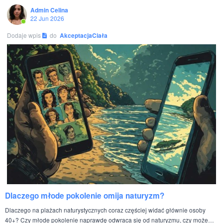
Admin Celina
22 Jun 2026
Dodaje wpis
do
AkceptacjaCiała
Dlaczego młode pokolenie omija naturyzm?
Dlaczego na plażach naturystycznych coraz częściej widać głównie osoby
40+? Czy młode pokolenie naprawdę odwraca się od naturyzmu, czy może…