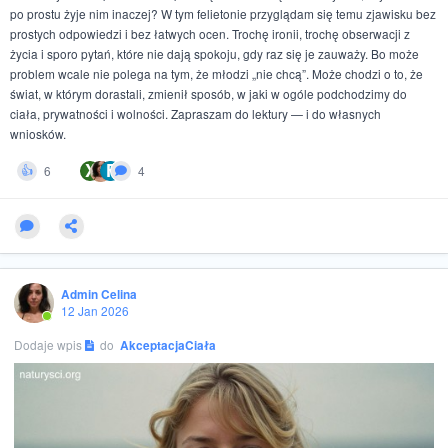
po prostu żyje nim inaczej? W tym felietonie przyglądam się temu zjawisku bez
prostych odpowiedzi i bez łatwych ocen. Trochę ironii, trochę obserwacji z
życia i sporo pytań, które nie dają spokoju, gdy raz się je zauważy. Bo może
problem wcale nie polega na tym, że młodzi „nie chcą”. Może chodzi o to, że
świat, w którym dorastali, zmienił sposób, w jaki w ogóle podchodzimy do
ciała, prywatności i wolności. Zapraszam do lektury — i do własnych
wniosków.
X
F
6
4
👍
Admin Celina
12 Jan 2026
Dodaje wpis
do
AkceptacjaCiała