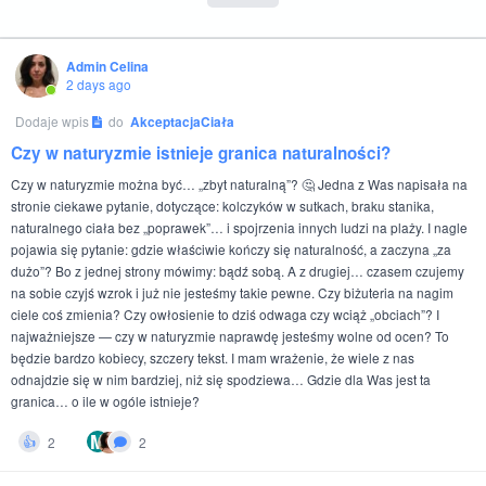
Admin Celina
2 days ago
Dodaje wpis
do
AkceptacjaCiała
Czy w naturyzmie istnieje granica naturalności?
Czy w naturyzmie można być… „zbyt naturalną”? 🤔 Jedna z Was napisała na
stronie ciekawe pytanie, dotyczące: kolczyków w sutkach, braku stanika,
naturalnego ciała bez „poprawek”… i spojrzenia innych ludzi na plaży. I nagle
pojawia się pytanie: gdzie właściwie kończy się naturalność, a zaczyna „za
dużo”? Bo z jednej strony mówimy: bądź sobą. A z drugiej… czasem czujemy
na sobie czyjś wzrok i już nie jesteśmy takie pewne. Czy biżuteria na nagim
ciele coś zmienia? Czy owłosienie to dziś odwaga czy wciąż „obciach”? I
najważniejsze — czy w naturyzmie naprawdę jesteśmy wolne od ocen? To
będzie bardzo kobiecy, szczery tekst. I mam wrażenie, że wiele z nas
odnajdzie się w nim bardziej, niż się spodziewa… Gdzie dla Was jest ta
granica… o ile w ogóle istnieje?
M
2
2
👍