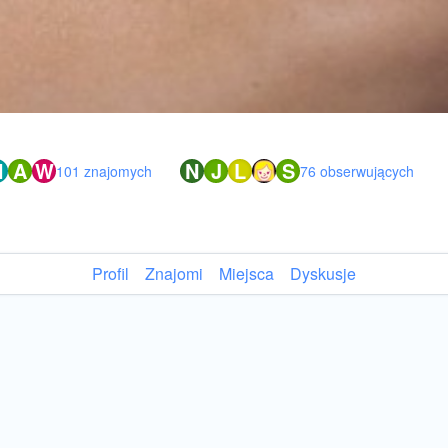
H
A
W
N
J
L
S
101 znajomych
76 obserwujących
Profil
Znajomi
Miejsca
Dyskusje