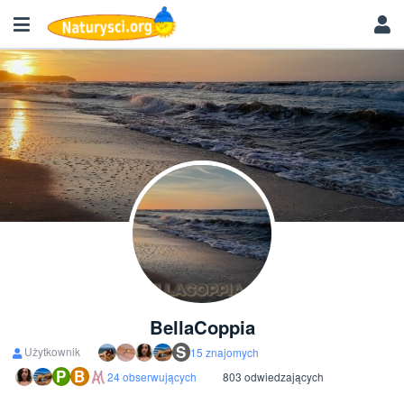
BellaCoppia
S
Użytkownik
15 znajomych
P
B
24 obserwujących
803 odwiedzających