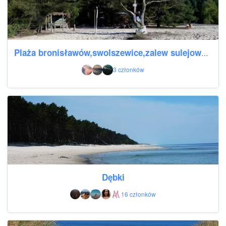
Plaża bronisławów,swolszewice,zalew sulejowski
3 członków
Dębki
16 członków