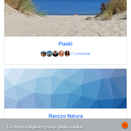
Piaski
17 członków
Ranczo Natura
L
x
10 członków
Ta strona wykorzystuje pliki cookie