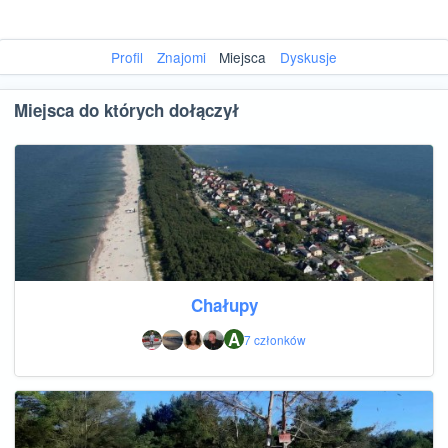
Profil
Znajomi
Miejsca
Dyskusje
Miejsca do których dołączył
Chałupy
A
7 członków