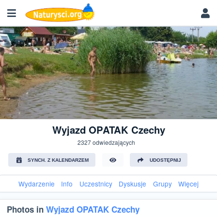
Wyjazd OPATAK Czechy
2327 odwiedzających
SYNCH. Z KALENDARZEM
UDOSTĘPNIJ
Wydarzenie
Info
Uczestnicy
Dyskusje
Grupy
Więcej
Photos in
Wyjazd OPATAK Czechy