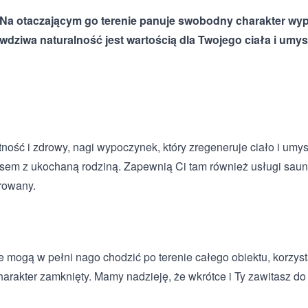
 Na otaczającym go terenie panuje swobodny charakter wypo
wdziwa naturalność jest wartością dla Twojego ciała i umys
ność i zdrowy, nagi wypoczynek, który zregeneruje ciało i um
m z ukochaną rodziną. Zapewnią Ci tam również usługi saunow
erowany.
mogą w pełni nago chodzić po terenie całego obiektu, korzystaj
arakter zamknięty. Mamy nadzieję, że wkrótce i Ty zawitasz d