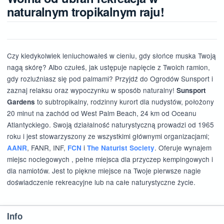
naturalnym tropikalnym raju!
Czy kiedykolwiek leniuchowałeś w cieniu, gdy słońce muska Twoją
nagą skórę? Albo czułeś, jak ustępuje napięcie z Twoich ramion,
gdy rozluźniasz się pod palmami? Przyjdź do Ogrodów Sunsport i
zaznaj relaksu oraz wypoczynku w sposób naturalny!
Sunsport
to subtropikalny, rodzinny kurort dla nudystów, położony
Gardens
20 minut na zachód od West Palm Beach, 24 km od Oceanu
Atlantyckiego. Swoją działalność naturystyczną prowadzi od 1965
roku i jest stowarzyszony ze wszystkimi głównymi organizacjami;
, FANR, INF,
i
. Oferuje wynajem
AANR
FCN
The Naturist Society
miejsc noclegowych , pełne miejsca dla przyczep kempingowych i
dla namiotów. Jest to piękne miejsce na Twoje pierwsze nagie
doświadczenie rekreacyjne lub na całe naturystyczne życie.
Info