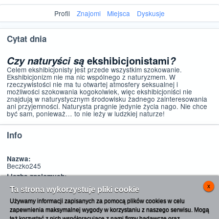
Profil
Znajomi
Miejsca
Dyskusje
Cytat dnia
Czy naturyści są
ekshibicjonistami
?
Celem ekshibicjonisty jest przede wszystkim szokowanie.
Ekshibicjonizm nie ma nic wspólnego z naturyzmem. W
rzeczywistości nie ma tu otwartej atmosfery seksualnej i
możliwości szokowania kogokolwiek, więc ekshibicjoniści nie
znajdują w naturystycznym środowisku żadnego zainteresowania
ani przyjemności. Naturysta pragnie jedynie życia nago. Nie chce
być sam, ponieważ… to nie leży w ludzkiej naturze!
Info
Nazwa:
Beczko245
Liczba znajomych:
0
x
Ta strona wykorzystuje pliki cookie
Obserwujących:
0
Używamy informacji zapisanych za pomocą plików cookies w celu
OK
Serwis poświęcony naturyzmowi i kulturze
zapewnienia maksymalnej wygody w korzystaniu z naszego serwisu. Mogą
nagości. Treści mają charakter społeczny i
też korzystać z nich współpracujące z nami firmy badawcze oraz