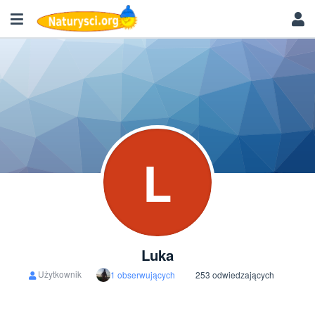
L
Luka
Użytkownik
1 obserwujących
253 odwiedzających