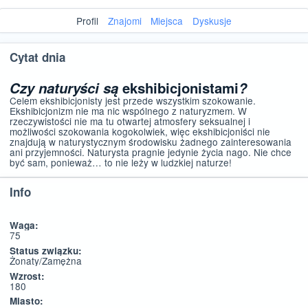
Profil
Znajomi
Miejsca
Dyskusje
Cytat dnia
Czy naturyści są
ekshibicjonistami
?
Celem ekshibicjonisty jest przede wszystkim szokowanie.
Ekshibicjonizm nie ma nic wspólnego z naturyzmem. W
rzeczywistości nie ma tu otwartej atmosfery seksualnej i
możliwości szokowania kogokolwiek, więc ekshibicjoniści nie
znajdują w naturystycznym środowisku żadnego zainteresowania
ani przyjemności. Naturysta pragnie jedynie życia nago. Nie chce
być sam, ponieważ… to nie leży w ludzkiej naturze!
Info
Waga:
75
Status związku:
Żonaty/Zamężna
Wzrost:
180
Miasto: