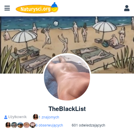
TheBlackList
Użytkownik
1 znajomych
6 obserwujących
601 odwiedzających