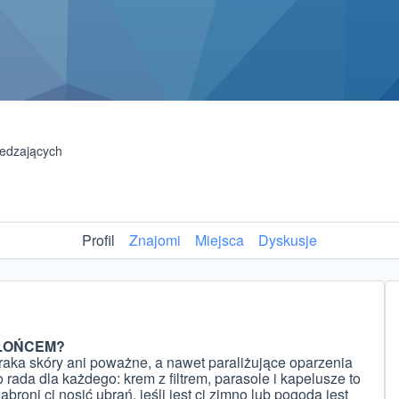
edzających
Profil
Znajomi
Miejsca
Dyskusje
SŁOŃCEM?
 raka skóry ani poważne, a nawet paraliżujące oparzenia
 rada dla każdego: krem z filtrem, parasole i kapelusze to
zabroni ci nosić ubrań, jeśli jest ci zimno lub pogoda jest