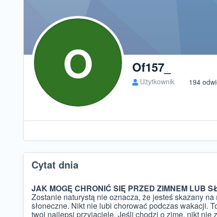
O
Of157_
Użytkownik
194 odwi
Cytat dnia
JAK MOGĘ CHRONIĆ SIĘ PRZED ZIMNEM LUB 
Zostanie naturystą nie oznacza, że jesteś skazany na
słoneczne. Nikt nie lubi chorować podczas wakacji. To
twoi najlepsi przyjaciele. Jeśli chodzi o zimę, nikt nie 