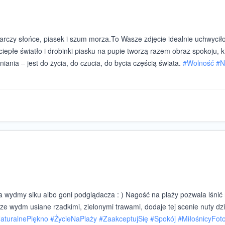
arczy słońce, piasek i szum morza.To Wasze zdjęcie idealnie uchwycił
 ciepłe światło i drobinki piasku na pupie tworzą razem obraz spokoju, 
iania – jest do życia, do czucia, do bycia częścią świata.
#
Wolność
#
N
a wydmy siku albo goni podglądacza : ) Nagość na plaży pozwala lśnić n
ze wydm usiane rzadkimi, zielonymi trawami, dodaje tej scenie nuty dz
aturalnePiękno
#
ŻycieNaPlaży
#
ZaakceptujSię
#
Spokój
#
MiłośnicyFoto