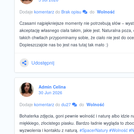
Dodaje
komentarz
do
Brak opisu
do
Wolność
Czasami najpiękniejsze momenty nie potrzebują słów – wyst
akceptację własnego ciała takim, jakie jest. Naturalna poza,
takich chwilach przypominamy sobie, że ciało nie jest do ocen
Dopieszczajcie nas bo jest nas tutaj tak mało :)
Udostępnij
Admin Celina
30 Jun 2026
Dodaje
komentarz
do
du27
do
Wolność
Bohaterka zdjęcia, goni pewnie wolność i naturę albo idzie n
miękkiego, złocistego piasku. Bardzo ładnie wygląda to zboc
wyzwolenia i kontaktu z naturą.
#
SpacerNatury
#
Wolność
#
N