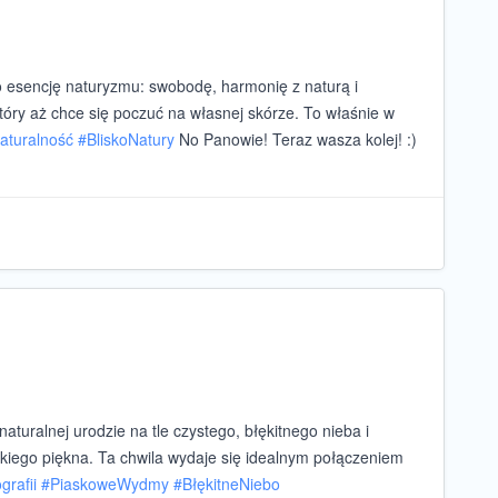
o esencję naturyzmu: swobodę, harmonię z naturą i
który aż chce się poczuć na własnej skórze. To właśnie w
aturalność
#
BliskoNatury
No Panowie! Teraz wasza kolej! :)
aturalnej urodzie na tle czystego, błękitnego nieba i
ikiego piękna. Ta chwila wydaje się idealnym połączeniem
grafii
#
PiaskoweWydmy
#
BłękitneNiebo