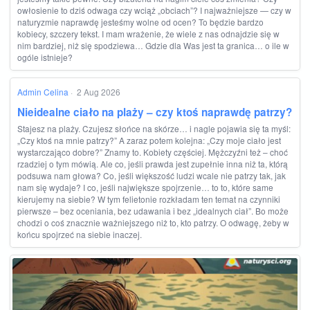
owłosienie to dziś odwaga czy wciąż „obciach”? I najważniejsze — czy w
naturyzmie naprawdę jesteśmy wolne od ocen? To będzie bardzo
kobiecy, szczery tekst. I mam wrażenie, że wiele z nas odnajdzie się w
nim bardziej, niż się spodziewa… Gdzie dla Was jest ta granica… o ile w
ogóle istnieje?
Admin Celina
·
2 Aug 2026
Nieidealne ciało na plaży – czy ktoś naprawdę patrzy?
Stajesz na plaży. Czujesz słońce na skórze… i nagle pojawia się ta myśl:
„Czy ktoś na mnie patrzy?” A zaraz potem kolejna: „Czy moje ciało jest
wystarczająco dobre?” Znamy to. Kobiety częściej. Mężczyźni też – choć
rzadziej o tym mówią. Ale co, jeśli prawda jest zupełnie inna niż ta, którą
podsuwa nam głowa? Co, jeśli większość ludzi wcale nie patrzy tak, jak
nam się wydaje? I co, jeśli największe spojrzenie… to to, które same
kierujemy na siebie? W tym felietonie rozkładam ten temat na czynniki
pierwsze – bez oceniania, bez udawania i bez „idealnych ciał”. Bo może
chodzi o coś znacznie ważniejszego niż to, kto patrzy. O odwagę, żeby w
końcu spojrzeć na siebie inaczej.