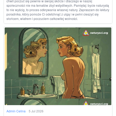
chwil poczuć się pewnie w swojej skórze i dlaczego w naszej
społeczności nie ma tematów zbyt wstydliwych. Pamiętaj: bycie naturystą
to nie wyścig, to proces odkrywania własnej natury. Zapraszam do lektury
poradnika, który pomoże Ci odetchnąć z ulgą i w pełni cieszyć się
słońcem, wiatrem i poczuciem całkowitej wolności.
Admin Celina
·
5 Jul 2026