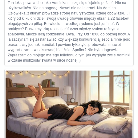
Ten tekst powstał, bo jako Adminka muszę się oficjalnie pożalić. Nie na
użytkowników. Nie na pogodę. Nawet nie na internet. Na Admina.
Człowieka, z którym prowadzę stronę naturystyczną, dzielę obowiązki… i
który od kilku dni dzieli swoją uwagę głównie między ekran a 22 facetów
biegających za piłką. Bo wiecie — według systemu jest „online”. W
praktyce? Rusza myszką raz na jakiś czas między rzutem rożnym a
spalonym. Mecze lecą codziennie. Dwa. Trzy. Od 18:00 do późnej nocy. A
ja zaczynam się zastanawiać, czy większą konkurencją jest dla mnie jego
praca… czy jednak mundial. I powiem tylko tyle: próbowałam nawet
wygrać z tym… w seksownej bieliźnie. Spoiler? Nie było dogrywki.
Zapraszam do mojego małego felietonu o tym, jak wygląda życie Adminki
w czasie mistrzostw świata w piłce nożnej :)