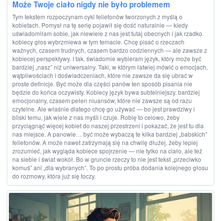
Może Twoje ciało nigdy nie było problemem
Tym tekstem rozpoczynam cykl felietonów tworzonych z myślą o
kobietach. Pomysł na tę serię pojawił się dość naturalnie — kiedy
uświadomiłam sobie, jak niewiele z nas jest tutaj obecnych i jak rzadko
kobiecy głos wybrzmiewa w tym temacie. Chcę pisać o rzeczach
ważnych, czasem trudnych, czasem bardzo codziennych — ale zawsze z
kobiecej perspektywy. I tak, świadomie wybieram język, który może być
bardziej „nasz” niż uniwersalny. Taki, w którym łatwiej mówić o emocjach,
wątpliwościach i doświadczeniach, które nie zawsze da się ubrać w
proste definicje. Być może dla części panów ten sposób pisania nie
będzie do końca oczywisty. Kobiecy język bywa subtelniejszy, bardziej
emocjonalny, czasem pełen niuansów, które nie zawsze są od razu
czytelne. Ale właśnie dlatego chcę go używać — bo jest prawdziwy i
bliski temu, jak wiele z nas myśli i czuje. Robię to celowo, żeby
przyciągnąć więcej kobiet do naszej przestrzeni i pokazać, że jest tu dla
nas miejsce. A panowie… być może wybaczą te kilka bardziej „babskich”
felietonów. A może nawet zatrzymają się na chwilę dłużej, żeby lepiej
zrozumieć, jak wygląda kobiece spojrzenie — nie tylko na ciało, ale też
na siebie i świat wokół. Bo w gruncie rzeczy to nie jest tekst „przeciwko
komuś” ani „dla wybranych”. To po prostu próba dodania kolejnego głosu
do rozmowy, która już się toczy.