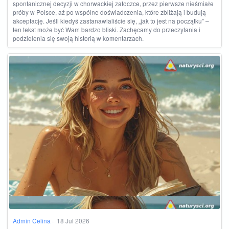
spontanicznej decyzji w chorwackiej zatoczce, przez pierwsze nieśmiałe
próby w Polsce, aż po wspólne doświadczenia, które zbliżają i budują
akceptację. Jeśli kiedyś zastanawialiście się, „jak to jest na początku” –
ten tekst może być Wam bardzo bliski. Zachęcamy do przeczytania i
podzielenia się swoją historią w komentarzach.
Admin Celina
·
18 Jul 2026