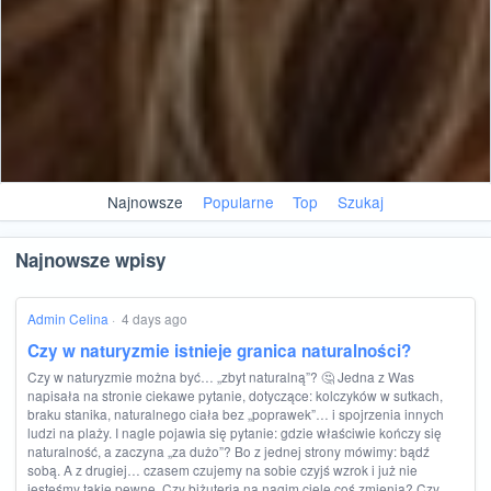
Najnowsze
Popularne
Top
Szukaj
Najnowsze wpisy
Admin Celina
·
4 days ago
Czy w naturyzmie istnieje granica naturalności?
Czy w naturyzmie można być… „zbyt naturalną”? 🤔 Jedna z Was
napisała na stronie ciekawe pytanie, dotyczące: kolczyków w sutkach,
braku stanika, naturalnego ciała bez „poprawek”… i spojrzenia innych
ludzi na plaży. I nagle pojawia się pytanie: gdzie właściwie kończy się
naturalność, a zaczyna „za dużo”? Bo z jednej strony mówimy: bądź
sobą. A z drugiej… czasem czujemy na sobie czyjś wzrok i już nie
jesteśmy takie pewne. Czy biżuteria na nagim ciele coś zmienia? Czy