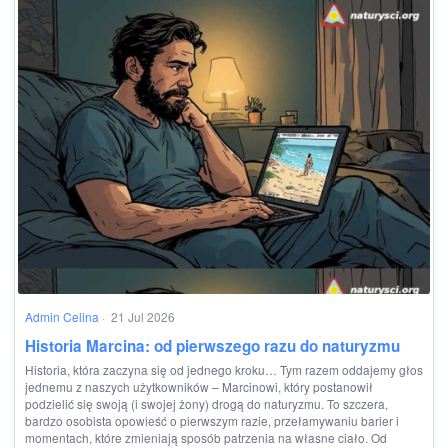
Admin Celina
·
21 Jul 2026
Historia Marcina: od pierwszego razu do naturyzmu
Historia, która zaczyna się od jednego kroku… Tym razem oddajemy głos
jednemu z naszych użytkowników – Marcinowi, który postanowił
podzielić się swoją (i swojej żony) drogą do naturyzmu. To szczera,
bardzo osobista opowieść o pierwszym razie, przełamywaniu barier i
momentach, które zmieniają sposób patrzenia na własne ciało. Od