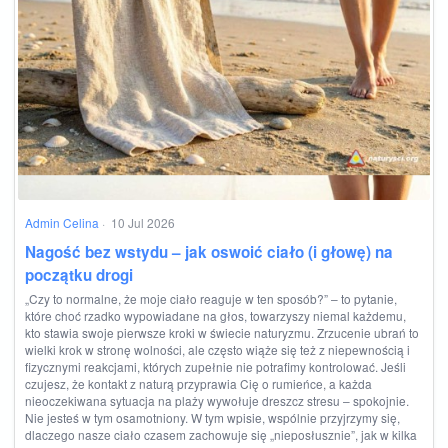
Admin Celina
·
10 Jul 2026
Nagość bez wstydu – jak oswoić ciało (i głowę) na
początku drogi
„Czy to normalne, że moje ciało reaguje w ten sposób?” – to pytanie,
które choć rzadko wypowiadane na głos, towarzyszy niemal każdemu,
kto stawia swoje pierwsze kroki w świecie naturyzmu. Zrzucenie ubrań to
wielki krok w stronę wolności, ale często wiąże się też z niepewnością i
fizycznymi reakcjami, których zupełnie nie potrafimy kontrolować. Jeśli
czujesz, że kontakt z naturą przyprawia Cię o rumieńce, a każda
nieoczekiwana sytuacja na plaży wywołuje dreszcz stresu – spokojnie.
Nie jesteś w tym osamotniony. W tym wpisie, wspólnie przyjrzymy się,
dlaczego nasze ciało czasem zachowuje się „nieposłusznie”, jak w kilka