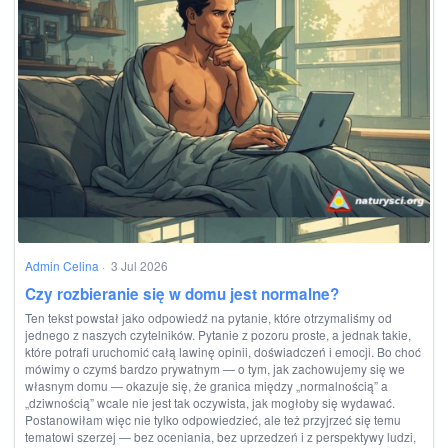
Admin Celina
·
3 Jul 2026
Czy rozbieranie się w domu jest normalne?
Ten tekst powstał jako odpowiedź na pytanie, które otrzymaliśmy od
jednego z naszych czytelników. Pytanie z pozoru proste, a jednak takie,
które potrafi uruchomić całą lawinę opinii, doświadczeń i emocji. Bo choć
mówimy o czymś bardzo prywatnym — o tym, jak zachowujemy się we
własnym domu — okazuje się, że granica między „normalnością” a
„dziwnością” wcale nie jest tak oczywista, jak mogłoby się wydawać.
Postanowiłam więc nie tylko odpowiedzieć, ale też przyjrzeć się temu
tematowi szerzej — bez oceniania, bez uprzedzeń i z perspektywy ludzi,