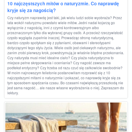
10 najczęstszych mitów o naturyzmie. Co naprawdę
kryje się za nagością?
Czy naturyzm naprawdę jest taki, jak wielu ludzi sobie wyobraża? Przez
lata wokół naturyzmu powstało wiele mitów. Jedni nadal kojarzą go
wyłącznie z nagością, inni z czymś kontrowersyjnym albo
przeznaczonym tylko dla wybranej grupy osób. A przecież rzeczywistość
często wygląda zupełnie inaczej. Prowadząc stronę naturystyczną,
bardzo często spotykam się z pytaniami, obawami i stereotypami
dotyczącymi tego stylu życia. Wiele osób jest ciekawych naturyzmu, ale
zanim zrobi pierwszy krok, powstrzymują je właśnie błędne przekonania.
Czy naturysta musi mieć idealne ciało? Czy plaża naturystyczna to
miejsce pełne skrępowania i oceniania? Czy nagość zawsze ma
podtekst erotyczny? Czy trzeba od razu czuć się całkowicie swobodnie?
W moim najnowszym felietonie postanowiłam rozprawić się z 10
najczęstszymi mitami o naturyzmie i pokazać, co naprawdę kryje się za
tym sposobem spędzania czasu. Bo czasami największą przeszkodą nie
jest sama nagość… ale nasze własne wyobrażenia o niej. Zapraszam do
lektury.