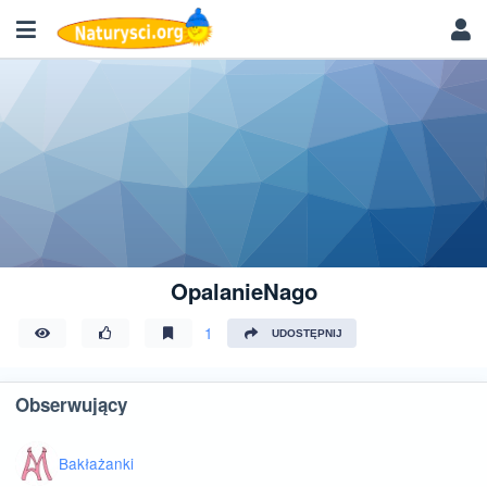
OpalanieNago
1
UDOSTĘPNIJ
Obserwujący
Bakłażanki