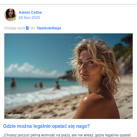
Admin Celina
28 Nov 2025
Dodaje wpis
do
OpalanieNago
Gdzie można legalnie opalać się nago?
„Chcesz poczuć pełną wolność na plaży, ale nie wiesz, gdzie legalnie opalać