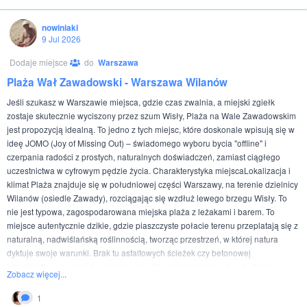
nowiniaki
9 Jul 2026
Dodaje miejsce
do
Warszawa
Plaża Wał Zawadowski - Warszawa Wilanów
Jeśli szukasz w Warszawie miejsca, gdzie czas zwalnia, a miejski zgiełk
zostaje skutecznie wyciszony przez szum Wisły, Plaża na Wale Zawadowskim
jest propozycją idealną. To jedno z tych miejsc, które doskonale wpisują się w
ideę JOMO (Joy of Missing Out) – świadomego wyboru bycia "offline" i
czerpania radości z prostych, naturalnych doświadczeń, zamiast ciągłego
uczestnictwa w cyfrowym pędzie życia. Charakterystyka miejscaLokalizacja i
klimat Plaża znajduje się w południowej części Warszawy, na terenie dzielnicy
Wilanów (osiedle Zawady), rozciągając się wzdłuż lewego brzegu Wisły. To
nie jest typowa, zagospodarowana miejska plaża z leżakami i barem. To
miejsce autentycznie dzikie, gdzie piaszczyste połacie terenu przeplatają się z
naturalną, nadwiślańską roślinnością, tworząc przestrzeń, w której natura
dyktuje swoje warunki. Brak tu asfaltowych ścieżek czy betonowej
infrastruktury, co czyni to miejsce oazą dla osób szukających autentycznego
Zobacz więcej...
kontaktu z przyrodą i prywatności. Strefa naturystyczna Dla naszej
społeczności miejsce to ma szczególne znaczenie. Plaża na Wale
1