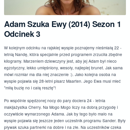
Adam Szuka Ewy (2014) Sezon 1
Odcinek 3
W kolejnym odcinku na rajskiej wyspie poznajemy nieśmiałą 22 -
letnią Nandę, która specjalnie przed programem zrzuciła zbędne
kilogramy. Marzeniem dziewczyny jest, aby jej Adam był nieco
egzotyczny, lekko umięśniony, wesoły, najlepiej brunet. Jak sama
mówi rozmiar ma dla niej znaczenie :). Jako kolejna osoba na
wyspie pojawia się 28-letni pisarz Maarten. Jego Ewa musi mieć
"miłą buzię no i całą resztę"!
Po wspólnie spędzonej nocy do pary dociera 24 - letnia
makijażystka Cherry. Na Mogo Mogo liczy na dobrą przygodę i
oczywiście wymarzonego Adama. Jak by tego było mało na
wyspie pojawia się jeszcze jeden uczestnik programu Sander. Były
pływak szuka partnerki na dobre i na złe. Na uczestników czeka