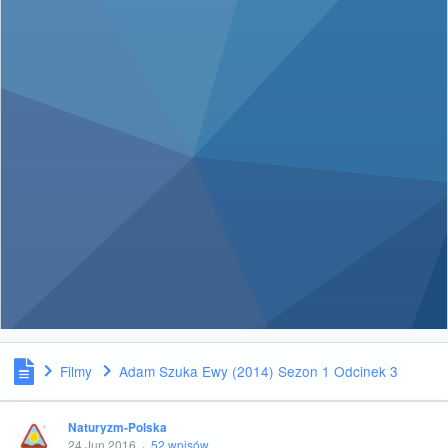
Filmy
Adam Szuka Ewy (2014) Sezon 1 Odcinek 3
Naturyzm-Polska
24 Jun 2016
·
52 wpisów