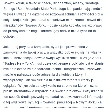
Nowym Yorku, a także w Ithaca, Binghamton, Albany, Saratoga
Springs i Bear Mountain State Park. Jego kampanie mają zwrócić
większą uwagę na dążenie do rozpowszechniania równości płci w
całym kraju, które jest nadal stosunkowo mało znane - nawet dla
mieszkańców Nowego Jorku - gdzie każda kobieta, ma już prawo
do przebywania z nagim torsem, gdy będzie miała tylko na to
ochotę.
Jak do tej pory cała kampania, była i jest prowadzona z
zamiłowania do takiej pracy, a wszystko odbywało się na własny
koszt. Teraz chcąc podwoić swoje wysiłki w robieniu zdjęć z serii
"Topless New York", musi pozyskać pewne środki aby był w stanie
być na bieżąco ze standardami techniki fotograficznej i zapewnić
możliwie najlepsze doświadczenia dla kobiet, z którymi
współpracuje, jak również dla miłośników fotografii którzy je
oglądają. W tym celu założył konto na stronie na której można
prosić internautów o wsparcie dla swoich projektów. Pozyskane w
ten sposób środki pozwolą mu nadal rozpowszechniać informacje
o tej wyjątkowej sytuacji - równości panującej w Nowym Jorku - a
także promować podobne trendy w innych krajach, aby mogły one