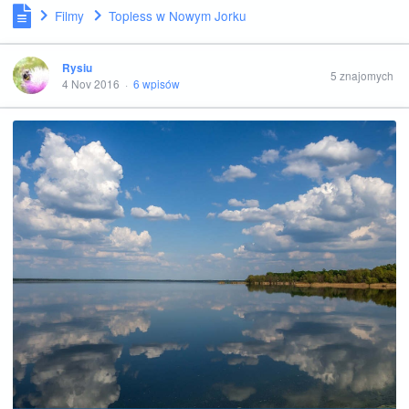
Filmy
Topless w Nowym Jorku
Rysiu
5 znajomych
4 Nov 2016
·
6 wpisów