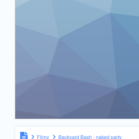
Filmy
Backyard Bash - naked party