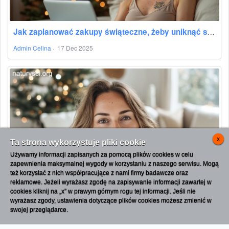
Jak zaplanować zakupy świąteczne, żeby uniknąć stresu
Admin Celina
·
17 Dec 2025
x
Ta strona wykorzystuje pliki cookie
Używamy informacji zapisanych za pomocą plików cookies w celu
OK
Serwis poświęcony naturyzmowi i kulturze
zapewnienia maksymalnej wygody w korzystaniu z naszego serwisu. Mogą
nagości. Treści mają charakter społeczny i
też korzystać z nich współpracujące z nami firmy badawcze oraz
edukacyjny. Materiały mogą przedstawiać
reklamowe. Jeżeli wyrażasz zgodę na zapisywanie informacji zawartej w
osoby nagie w naturalnych sytuacjach
cookies kliknij na „x” w prawym górnym rogu tej informacji. Jeśli nie
wypoczynkowych i społecznych. Jeżeli taka
wyrażasz zgody, ustawienia dotyczące plików cookies możesz zmienić w
tematyka jest dla Ciebie niekomfortowa,
prosimy o opuszczenie strony. !
swojej przeglądarce.